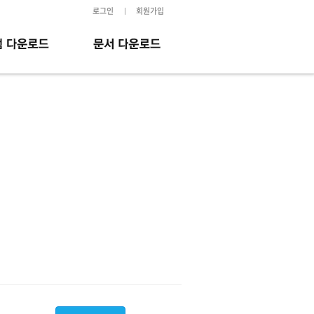
로그인
회원가입
선납 신청서
CMS 출금이체 신청서
신용카드 이체 신청서
InsurEx 매뉴얼
동영상 매뉴얼