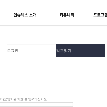
인슈렉스소개
공지사항
인슈렉스
로그인
암호찾기
신청방법
의료정보 & 뉴스
원격지원
최신심사정보
프로그램업데이트
점검규칙 업데이트
월 심사이슈
FAQ
ID (요양기관 기호)를 입력하십시오.