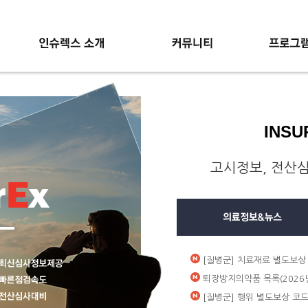
INSU
인슈렉스소개
공지사항
인슈렉스
신청방법
의료정보&뉴스
원격지원
고시정보, 전산심
최신심사정보
프로그램 업데이트
점검규칙 업데이트
월 심사이슈
FAQ
[질병군] 치료재료 별도보상 코
퇴장방지의약품 목록(2026년
[질병군] 행위 별도보상 코드목록