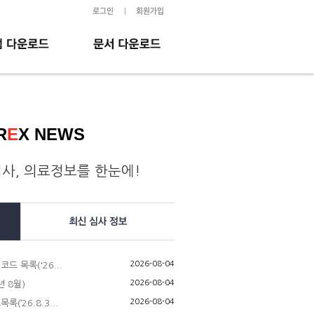
로그인
회원가입
R
E
X NEWS
선납 신청서
CMS 출금이체 신청서
사, 의료정보를 한눈에!
신용카드 이체 신청서
InsurEx 매뉴얼
동영상 매뉴얼
2026-08-04
드 목록('26...
2026-08-04
 8월)
2026-08-04
(‘26.8.3...